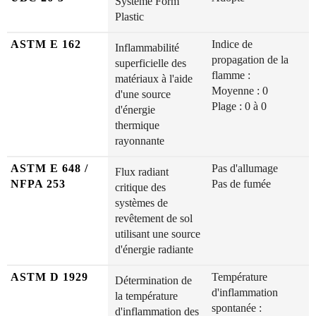
Système Form
Plastic
ASTM E 162
Indice de
Inflammabilité
propagation de la
superficielle des
flamme :
matériaux à l'aide
Moyenne : 0
d'une source
Plage : 0 à 0
d'énergie
thermique
rayonnante
ASTM E 648 /
Pas d'allumage
Flux radiant
NFPA 253
Pas de fumée
critique des
systèmes de
revêtement de sol
utilisant une source
d'énergie radiante
ASTM D 1929
Température
Détermination de
d'inflammation
la température
spontanée :
d'inflammation des