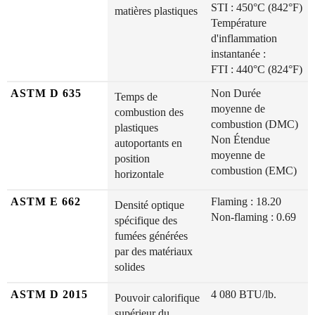
STI : 450°C (842°F)
matières plastiques
Température
d'inflammation
instantanée :
FTI : 440°C (824°F)
ASTM D 635
Non Durée
Temps de
moyenne de
combustion des
combustion (DMC)
plastiques
Non Étendue
autoportants en
moyenne de
position
combustion (EMC)
horizontale
ASTM E 662
Flaming : 18.20
Densité optique
Non-flaming : 0.69
spécifique des
fumées générées
par des matériaux
solides
ASTM D 2015
4 080 BTU/lb.
Pouvoir calorifique
supérieur du