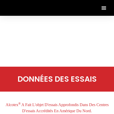
DONNÉES DES ESSAIS
®
Alcotex
A Fait L'objet D'essais Approfondis Dans Des Centres
D'essais Accrédités En Amérique Du Nord.