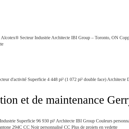
its Alcotex® Secteur Industrie Architecte IBI Group – Toronto, ON
te
ecteur d'activité Superficie 4 448 pi² (1 072 pi² double face) Archit
tation et de maintenance Ger
ndustrie Superficie 96 930 pi² Architecte IBI Group Couleurs perso
ne 294C CC Noir personnalisé CC Plus de projets en vedette